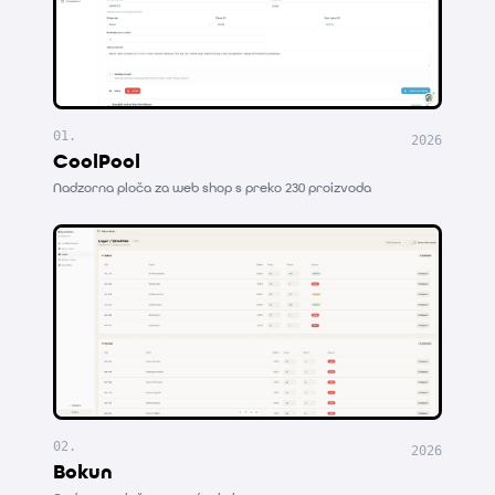
CoolPool
—
Nadzorna ploča z
01
.
2026
CoolPool
Nadzorna ploča za web shop s preko 230 proizvoda
Bokun
—
Nadzorna ploča za 
02
.
2026
Bokun