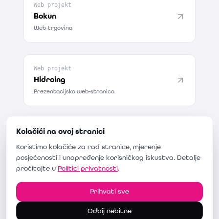
Web projekt
Bokun
Web-trgovina
Web projekt
Hidroing
Prezentacijska web-stranica
Kolačići na ovoj stranici
Web projekt
CoolPool
Koristimo kolačiće za rad stranice, mjerenje
Web-trgovina
posjećenosti i unapređenje korisničkog iskustva. Detalje
pročitajte u
Politici privatnosti
.
Prihvati sve
Web projekt
Vigo
Odbij nebitne
Kataloška i rezervacijska stranica