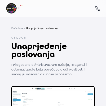
Početna
Unaprjeđenje poslovanja
USLUGA
Unaprjeđenje
poslovanja
Prilagođena administrativna sučelja, AI agenti i
automatizacije koja povećavaju učinkovitost i
smanjuju ovisnost o ručnim procesima.
Projekti unaprjeđenja poslovanja