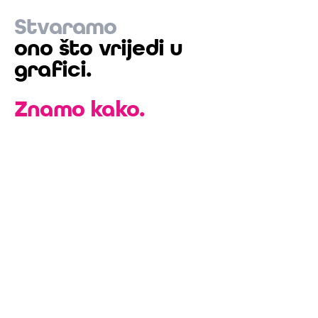
Stvaramo
MID Marketing Agency — Izrada web stranica, dizajn i A
ono što vrijedi u
oblikovanju.
Znamo kako.