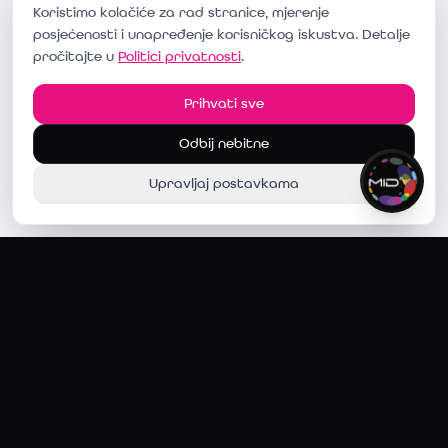
Koristimo kolačiće za rad stranice, mjerenje
posjećenosti i unapređenje korisničkog iskustva. Detalje
pročitajte u
Politici privatnosti
.
Prihvati sve
Odbij nebitne
Upravljaj postavkama