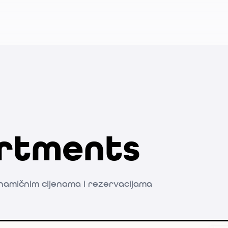
artments
namičnim cijenama i rezervacijama