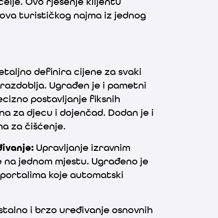
elje. Ovo rješenje klijentu
ova turističkog najma iz jednog
detaljno definira cijene za svaki
azdoblja. Ugrađen je i pametni
cizno postavljanje fiksnih
a za djecu i dojenčad. Dodan je i
a za čišćenje.
đivanje
:
Upravljanje izravnim
se na jednom mjestu. Ugrađeno je
 portalima koje automatski
talno i brzo uređivanje osnovnih