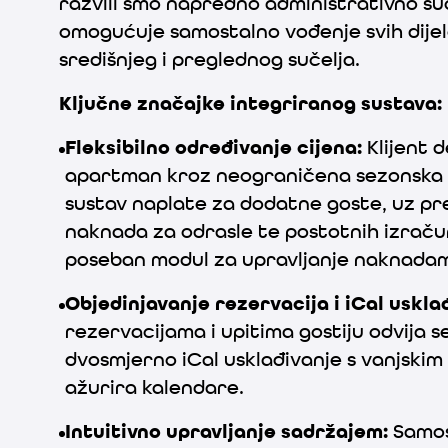
razvili smo napredno administrativno suč
omogućuje samostalno vođenje svih dijel
središnjeg i preglednog sučelja.
Ključne značajke integriranog sustava:
Fleksibilno određivanje cijena
:
Klijent 
apartman kroz neograničena sezonska r
sustav naplate za dodatne goste, uz pre
naknada za odrasle te postotnih izračun
poseban modul za upravljanje naknadam
Objedinjavanje rezervacija i iCal uskla
rezervacijama i upitima gostiju odvija 
dvosmjerno iCal usklađivanje s vanjskim
ažurira kalendare.
Intuitivno upravljanje sadržajem
:
Samos