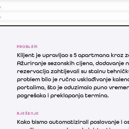
dinamičnim cijenama i rezervacijama
PROBLEM
Klijent je upravljao s 5 apartmana kroz za
Ažuriranje sezonskih cijena, dodavanje n
rezervacija zahtijevali su stalnu tehnič
problem bilo je ručno usklađivanje kalen
portalima, što je oduzimalo puno vremena
pogrešaka i preklapanja termina.
RJEŠENJE
Kako bismo automatizirali poslovanje i o