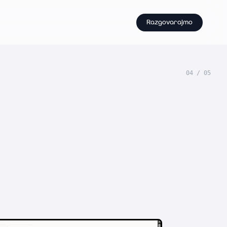
Razgovarajmo
04
/
05