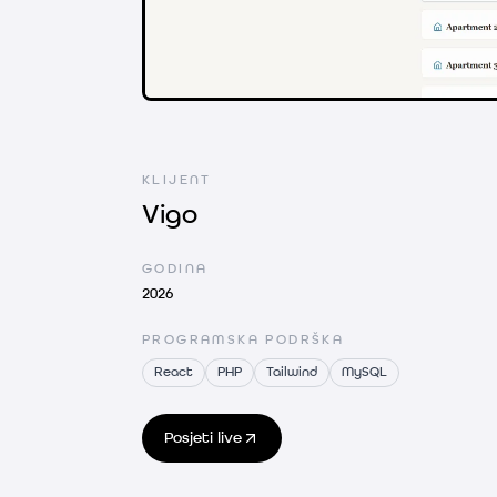
Vigo — Nadzorna ploča za 5 apartmana s 
KLIJENT
Vigo
GODINA
2026
PROGRAMSKA PODRŠKA
React
PHP
Tailwind
MySQL
Posjeti live