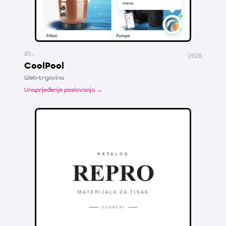
05
.
2026
CoolPool
Web-trgovina
Unaprjeđenje poslovanja →