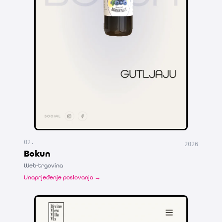
02
.
2026
Bokun
Web-trgovina
Unaprjeđenje poslovanja →