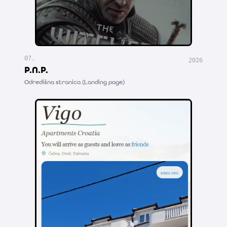
07
.
2026
P.N.P.
Odredišna stranica (Landing page)