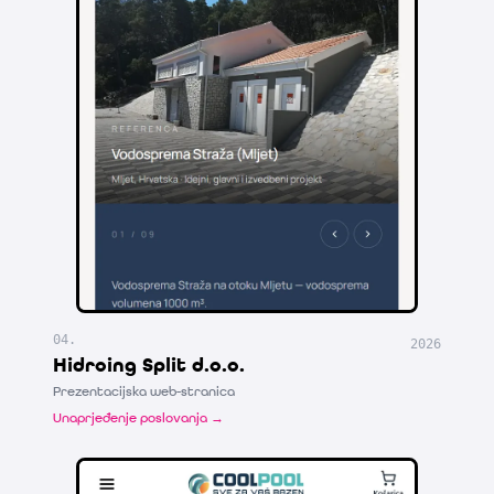
04
.
2026
Hidroing Split d.o.o.
Prezentacijska web-stranica
Unaprjeđenje poslovanja →