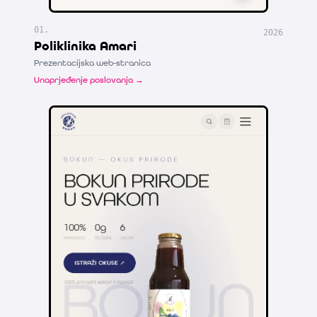
01
.
2026
Poliklinika Amari
Prezentacijska web-stranica
Unaprjeđenje poslovanja →