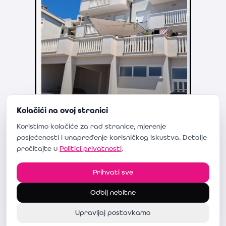
Kolačići na ovoj stranici
Koristimo kolačiće za rad stranice, mjerenje
posjećenosti i unapređenje korisničkog iskustva. Detalje
pročitajte u
Politici privatnosti
.
Prihvati sve
08
.
2026
Vigo Apartments Croatia
Odbij nebitne
Kataloška i rezervacijska stranica
Unaprjeđenje poslovanja →
Upravljaj postavkama