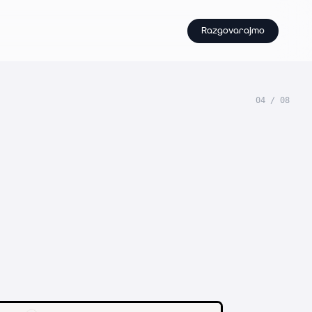
Razgovarajmo
04
/
08