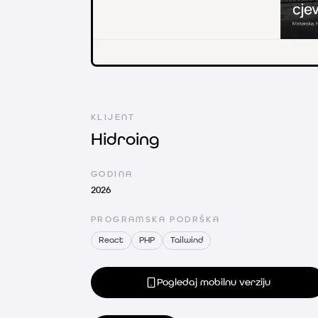
Hidroing — Prezentacijska web-stranica
KLIJENT
Hidroing
GODINA
2026
PROGRAMSKA PODRŠKA
React
PHP
Tailwind
Pogledaj mobilnu verziju