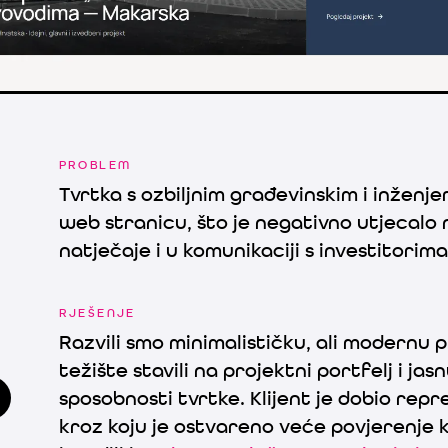
PROBLEM
Tvrtka s ozbiljnim građevinskim i inženj
web stranicu, što je negativno utjecalo 
natječaje i u komunikaciji s investitorima
RJEŠENJE
Razvili smo minimalističku, ali modernu 
težište stavili na projektni portfelj i ja
sposobnosti tvrtke. Klijent je dobio repr
kroz koju je ostvareno veće povjerenje k