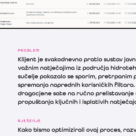
a pregled elektronske javne nabave
PROBLEM
Klijent je svakodnevno pratio sustav jav
važnim natječajima iz područja hidrotehn
sučelje pokazalo se sporim, pretrpanim
spremanja naprednih korisničkih filtara.
dragocjene sate na ručno prelistavanje s
propuštanja ključnih i isplativih natječaj
RJEŠENJE
Kako bismo optimizirali ovaj proces, raz