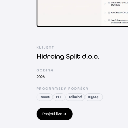
Hidroing Split d.o.o. — Nadzorna ploča z
KLIJENT
Hidroing Split d.o.o.
GODINA
2026
PROGRAMSKA PODRŠKA
React
PHP
Tailwind
MySQL
Posjeti live