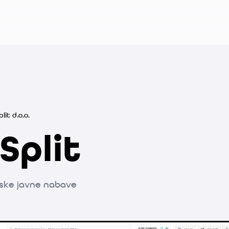
lit d.o.o.
Split
nske javne nabave