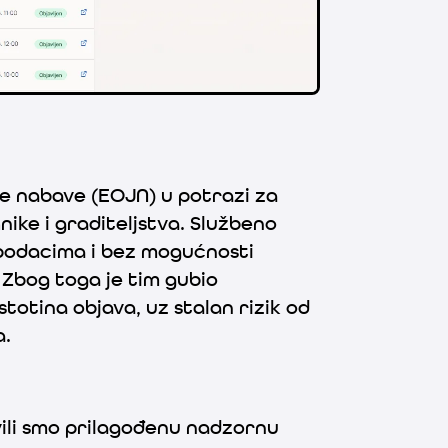
ne nabave (EOJN) u potrazi za
ike i graditeljstva. Službeno
 podacima i bez mogućnosti
 Zbog toga je tim gubio
totina objava, uz stalan rizik od
a.
vili smo prilagođenu nadzornu