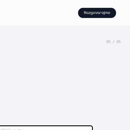
Razgovarajmo
05
/
05