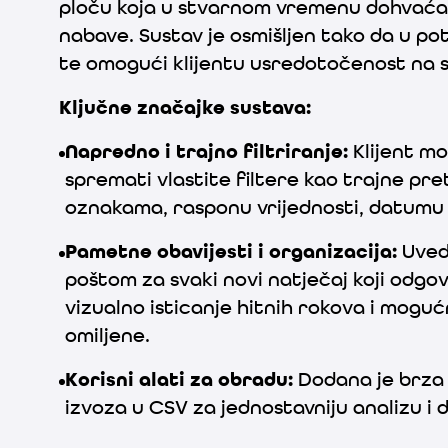
ploču koja u stvarnom vremenu dohvaća 
nabave. Sustav je osmišljen tako da u p
te omogući klijentu usredotočenost na
Ključne značajke sustava:
Napredno i trajno filtriranje
:
Klijent mo
spremati vlastite filtere kao trajne pr
oznakama, rasponu vrijednosti, datumu o
Pametne obavijesti i organizacija
:
Uved
poštom za svaki novi natječaj koji odgo
vizualno isticanje hitnih rokova i mog
omiljene.
Korisni alati za obradu
:
Dodana je brza
izvoza u CSV za jednostavniju analizu i 